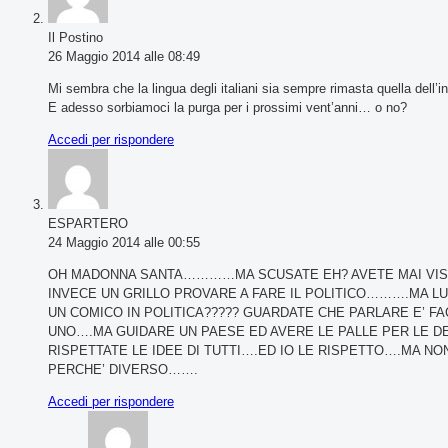
Il Postino
26 Maggio 2014 alle 08:49
Mi sembra che la lingua degli italiani sia sempre rimasta quella dell’i
E adesso sorbiamoci la purga per i prossimi vent’anni… o no?
Accedi per rispondere
ESPARTERO
24 Maggio 2014 alle 00:55
OH MADONNA SANTA…………MA SCUSATE EH? AVETE MAI VISTO 
INVECE UN GRILLO PROVARE A FARE IL POLITICO……….MA LU
UN COMICO IN POLITICA????? GUARDATE CHE PARLARE E’ FA
UNO….MA GUIDARE UN PAESE ED AVERE LE PALLE PER LE DEC
RISPETTATE LE IDEE DI TUTTI….ED IO LE RISPETTO….MA NON
PERCHE’ DIVERSO…….
Accedi per rispondere