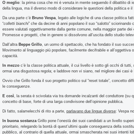
O meglio
: la prima cosa che mi è venuta in mente seguendo il dibattito di ier
della lingua, ma il diverso modo di considerare le questioni della politica e il
Da una parte c’è
Bruno Vespa
, legato alle logiche di una classe politica fa
“
colletti bianchi
” che da decine di anni popolano il suo “salotto” sciorinando c
essere valutati oggettivamente dalla gente comune, nella maggior parte dei 
Promesse e progetti, che in genere si dissolvono all’uscita dello studio telev
Dall’altra
Beppe Grillo
, un uomo di spettacolo, che ha fondato il suo succes
Movimento al linguaggio più popolare, facilmente decifrabile e all’oggettiva on
capacità.
In mezzo
c’è la classe politica attuale, il cui livello è sotto gli occhi di tu
ormai una disgustosa regola; e laddove non vi siano, nel migliore dei casi è
Ovvio che Grillo fonda il suo progetto politico sul “reset totale”, concetto 
le conseguenze.
E così
, la serata è scivolata via tra domande incalzanti del conduttore (su 
concetto di base, forte di una larga condivisone dell’opinione pubblica.
Di fatto, salamelecchi di rito a parte,
parlavano due lingue diverse
: Vespa no
In buona sostanza
Grillo pone l’onestà dei suoi candidati a un livello sup
prioritario, relegando la bontà di quest’ultimi quale conseguenza della sostit
pubblico, al contrario di quella attuale, ormai smascherata nei suoi intenti 