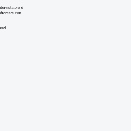
tervistatore è
onfrontare con
uovi