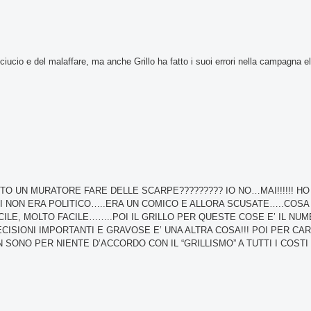
nciucio e del malaffare, ma anche Grillo ha fatto i suoi errori nella campagna el
UN MURATORE FARE DELLE SCARPE????????? IO NO…MAI!!!!!! HO
I NON ERA POLITICO…..ERA UN COMICO E ALLORA SCUSATE…..COSA
CILE, MOLTO FACILE……..POI IL GRILLO PER QUESTE COSE E’ IL NU
ISIONI IMPORTANTI E GRAVOSE E’ UNA ALTRA COSA!!! POI PER CAR
 SONO PER NIENTE D’ACCORDO CON IL “GRILLISMO” A TUTTI I COSTI