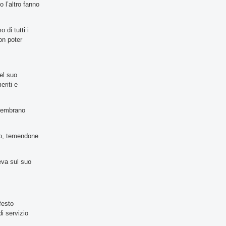
o l’altro fanno
 di tutti i
on poter
el suo
eriti e
a sembrano
odo, temendone
eva sul suo
festo
di servizio