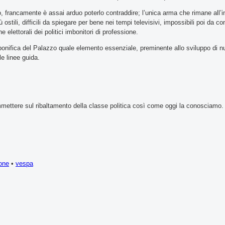
, francamente è assai arduo poterlo contraddire; l’unica arma che rimane all’in
ostili, difficili da spiegare per bene nei tempi televisivi, impossibili poi da c
elettorali dei politici imbonitori di professione.
nifica del Palazzo quale elemento essenziale, preminente allo sviluppo di n
le linee guida.
mmettere sul ribaltamento della classe politica così come oggi la conosciamo.
ione
•
vespa