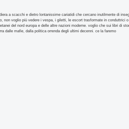
ndiera a scacchi e dietro lontanissime cariatidi che cercano inutilmente di inseg
non voglio più vedere i vespa, i giletti, le escort trasformate in conduttrici o 
oetanei del nord europa e delle altre nazioni moderne. voglio che sui libri di sto
rra dalle mafie, dalla politica orrenda degli ultimi decenni. ce la faremo