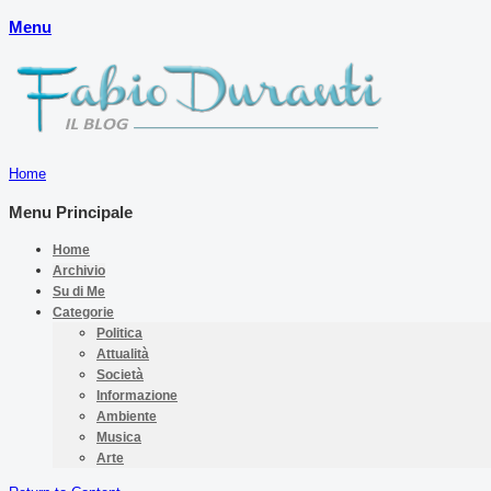
Menu
Home
Menu Principale
Home
Archivio
Su di Me
Categorie
Politica
Attualità
Società
Informazione
Ambiente
Musica
Arte