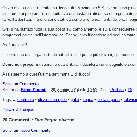
Ovvio che su questo territorio il leader del Movimento 5 Stelle ha buon gioco
insistere sui programmi, nel tentativo di spostare il discorso su argomenti più 
la realtà dei fatti, ma che sono stati da sempre le fondamenta delle campagne 
Grillo
ha puntato tutta la sua posta
sul cambiamento, e sulla conseguente bo
programmi politici nell’interesse del Paese, specificandone ad oggi soltanto 
Avrà ragione?
E’ certo che una larga parte dei cittadini, ora per lo più giovani, gli credono.
Domenica prossima
sapremo quanti italiani decideranno di seguirlo e sco
Assisteremo a quest’ultima settimana… di fuoco!
Scrivi un Commento
Scritto da
Fabio Duranti
il
20 Maggio 2014
alle
19:52
| Cat.:
Politica
•
20
Tags →
confronto
•
elezioni-europee
•
grillo
•
lingua
•
porta-a-porta
•
televis
Pulizie di Pasqua
20 Commenti •
Due lingue diverse
Scrivi un nuovo Commento