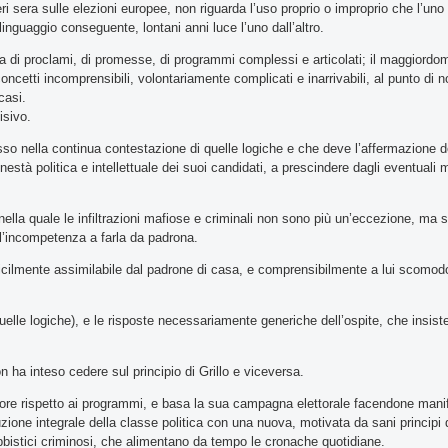
i sera sulle elezioni europee, non riguarda l’uso proprio o improprio che l’uno 
 linguaggio conseguente, lontani anni luce l’uno dall’altro.
tta di proclami, di promesse, di programmi complessi e articolati; il maggiordomo
oncetti incomprensibili, volontariamente complicati e inarrivabili, al punto di n
casi.
isivo.
so nella continua contestazione di quelle logiche e che deve l’affermazione d
està politica e intellettuale dei suoi candidati, a prescindere dagli eventuali m
tti, nella quale le infiltrazioni mafiose e criminali non sono più un’eccezione, m
 l’incompetenza a farla da padrona.
difficilmente assimilabile dal padrone di casa, e comprensibilmente a lui scom
quelle logiche), e le risposte necessariamente generiche dell’ospite, che insist
n ha inteso cedere sul principio di Grillo e viceversa.
eriore rispetto ai programmi, e basa la sua campagna elettorale facendone mani
uzione integrale della classe politica con una nuova, motivata da sani principi 
lobbistici criminosi, che alimentano da tempo le cronache quotidiane.