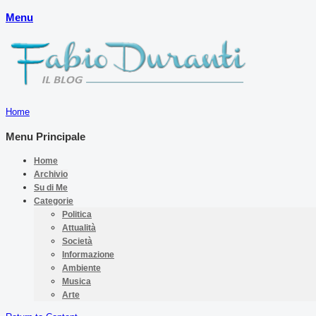
Menu
Home
Menu Principale
Home
Archivio
Su di Me
Categorie
Politica
Attualità
Società
Informazione
Ambiente
Musica
Arte