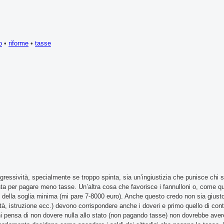
o
•
riforme
•
tasse
ressività, specialmente se troppo spinta, sia un’ingiustizia che punisce chi 
enta per pagare meno tasse. Un’altra cosa che favorisce i fannulloni o, come qu
o della soglia minima (mi pare 7-8000 euro). Anche questo credo non sia giust
anità, istruzione ecc.) devono corrispondere anche i doveri e primo quello di con
i pensa di non dovere nulla allo stato (non pagando tasse) non dovrebbe avere i