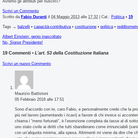
Avremo gli attributi per riuscirci?
Scrivi un Commento
Scritto da
Fabio Duranti
il
04 Maggio 2013
alle
17:32
| Cat.:
Politica
•
19
Tags →
balzelli
•
capacità-contributiva
•
costituzione
•
politica
•
redditometr
Albert Einstein: genio inascoltato
No, Signor Presidente!
19 Commenti •
L’art. 53 della Costituzione Italiana
Scrivi un nuovo Commento
Maurizio Battistoni
05 Febbraio 2018 alle 17:51
Sono d’accordo con te, caro Fabio, e personalmente credo che la prog
più nel lavoro (aumentando i ricavi) a favore di chi invece si accont
chiama i “meno fortunati”, è l’esenzione completa da tasse al di sott
uno stato civile ai diritti che tutti sbandierano come irrinunciabili (s
con un’aliquota minima, alla spesa. Altrimenti mi viene da dire che ch