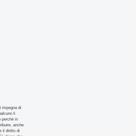
si impegna di
alcuno li
o perché in
tribuire, anche
l diritto di