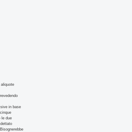
 aliquote
 prevedendo
ssive in base
 cinque
o le due
 dettato
. Bisognerebbe