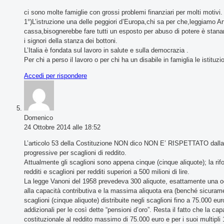
ci sono molte famiglie con grossi problemi finanziari per molti motivi.
1°)L’istruzione una delle peggiori d’Europa,chi sa per che,leggiamo Art. 
cassa,bisognerebbe fare tutti un esposto per abuso di potere è stana
i signori della stanza dei bottoni.
L’Italia è fondata sul lavoro in salute e sulla democrazia .
Per chi a perso il lavoro o per chi ha un disabile in famiglia le istituz
Accedi per rispondere
Domenico
24 Ottobre 2014 alle 18:52
L’articolo 53 della Costituzione NON dico NON E’ RISPETTATO dalla rif
progressive per scaglioni di reddito.
Attualmente gli scaglioni sono appena cinque (cinque aliquote); la rif
redditi e scaglioni per redditi superiori a 500 milioni di lire.
La legge Vanoni del 1958 prevedeva 300 aliquote, esattamente una ogni 
alla capacità contributiva e la massima aliquota era (benché sicuram
scaglioni (cinque aliquote) distribuite negli scaglioni fino a 75.000 eu
addizionali per le così dette “pensioni d’oro”. Resta il fatto che la cap
costituzionale al reddito massimo di 75.000 euro e per i suoi multipli