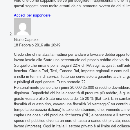
voto che come sappiamo serve per scegliere i rappresentanti che in p
questi soggetti sono molto attratti da chi promette ovvero da chi si 
Accedi per rispondere
Giulio Capruzzi
18 Febbraio 2016 alle 10:49
Credo che chi si alza la mattina per andare a lavorare debba appunto l
lavora lascia allo Stato una percentuale del proprio reddito che va da
Su quello che rimane poi si paga il 22% di IVA sugli acquisti, sull”a
benzina. Oltre a Tari, Tasi, Canone Rai, imposte regionali e comunali 
o nulla in termini di servizi. Tutto ciò serve solo a garantire a chi ci
e privilegi di ogni genere. Tutto normale ??
Personalmente penso che i primi 20.000-25.000 di reddito dovrebber
dignitosa. Dopodiché chi ha la capacità di produrre più reddito, è gius
giusto versare allo Stato una quota del 15-20 % (flat tax). E in cambio
fiscalità di questo tipo, ovvero una fiscalità “di vantaggio” su contrib
tempo la burocrazia italiana) le aziende straniere, che, venendo a inv
capire una cosa : chi produce ricchezza (PIL) e benessere è il settore
speso nel pubblico diventa un euro di tassa a carico del privato, ridu
lavoro (imprese). Oggi in Italia il settore privato è al limite del col