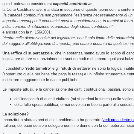
quindi potevano considerarsi
capacità contributiva
;
la Corte Costituzionale, è andata in soccorso di queste teorie con la sente
“la capacità contributiva non presuppone l’esistenza necessariamente di un r
imposta e presupposti economici presi in considerazione, in termini di forza 
indici concreti di situazione economica degli stessi contribuenti”;
e ancora con la n. 156/2001:
“rientra nella discrezionalità del legislatore, con il solo limite della arbitrari
del soggetto all’obbligazione di imposta, può essere desunta da qualsiasi ind
Una raffica di supercazzole
, che in sostanza hanno avuto lo scopo di cance
legislatore di fare sostanzialmente i suoi comodi e di imporre qualsiasi balze
Il cosiddetto “
redditometro
” e gli “
studi di settore
” ne sono la logica, inut
(soprattutto quella per bene che paga le tasse) e un infinito strumentale con
indebitare maggiormente le casse pubbliche.
Le imposte attuali, e la cancellazione dei diritti costituzionali basilari, son
dell’incapacità di questi cialtroni (mi si perdoni la sintesi) nella vigi
della folle spesa pubblica, ormai devoluta in buona parte alla soddisf
La soluzione?
Innanzitutto sbarazzarci di chi il problema lo ha generato (
vedi precedente p
Italiana, del buon senso e delegare uomini e donne con la competenza neces