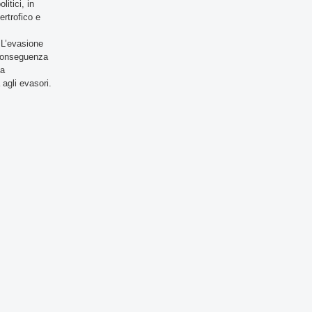
itici, in
ertrofico e
. L’evasione
 conseguenza
ma
agli evasori.