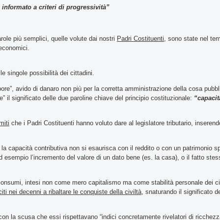
è informato a criteri di progressività”
ole più semplici, quelle volute dai nostri
Padri Costituenti
, sono state nel te
d economici.
 singole possibilità dei cittadini.
pore”, avido di danaro non più per la corretta amministrazione della cosa pubb
re” il significato delle due paroline chiave del principio costituzionale:
“capacit
imiti
che i Padri Costituenti hanno voluto dare al legislatore tributario, inserend
 la capacità contributiva non si esaurisca con il reddito o con un patrimonio 
 esempio l’incremento del valore di un dato bene (es. la casa), o il fatto stes
 consumi, intesi non come mero capitalismo ma come stabilità personale dei citt
iti nei decenni a ribaltare le conquiste della civiltà
, snaturando il significato d
ili con la scusa che essi rispettavano “indici concretamente rivelatori di ricchez