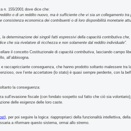
nza n. 155/2001 dove dice che:
eddito o di un reddito nuovo, ma è sufficiente che vi sia un collegamento tra
e consistenza economica dei contribuenti o di loro disponibilità monetarie attua
età, la determinazione dei singoli fatti espressivi della capacità contributiva che
ice che sia rivelatore di ricchezza e non solamente dal reddito individuale”.
llare il concetto Costituzionale di
capacità contributiva
, lasciando campo libe
llo, all’abbisogna.
ile e raccapricciante conseguenza, che hanno prodotto soltanto malessere tra l
tenzioso, ove l’ente accertatore (lo stato) è quasi sempre perdente, con la bef
o soltanto la conseguenza:
lanza sull’evasione fiscale (con fondato sospetto sul fatto che ciò sia volontario)
azione delle esigenze delle loro caste.
ost
), per poi seguire la logica: riappropriarci della funzionalità intellettiva, del
saria a riformare questo sistema, ormai allo stremo.