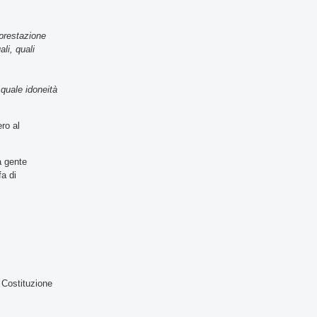
 prestazione
li, quali
, quale idoneità
ro al
a gente
fa di
;
la Costituzione