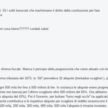
53 i soliti burocrati che trasformano il diritto della costituzione per fare
re
ioni cosa fanno?????? cordiali saluti
orma fiscale. Manca il principio della progressività che viene attuato con le
orma tributaria del 1973, nr. 597 prevedeva 32 aliquote (trentadue scaglioni ),
500 mila lire fino a 500 milioni di lire. In sostanza le aliquote erano progre
ente non bassa) per l’ultimo scaglione oltre 500 milioni del 65%. Ora abbiamo
ro aliquota del 43%). Poi il Governo, per buttare “fumo negli occhi” ha applicat
acità contributiva e le rispettive aliquote per scaglioni di reddito esauriscono il
 100 mila, 200 mila, 300 mila, 400 mila, 500 mila l’aliquota è rimasta invariata