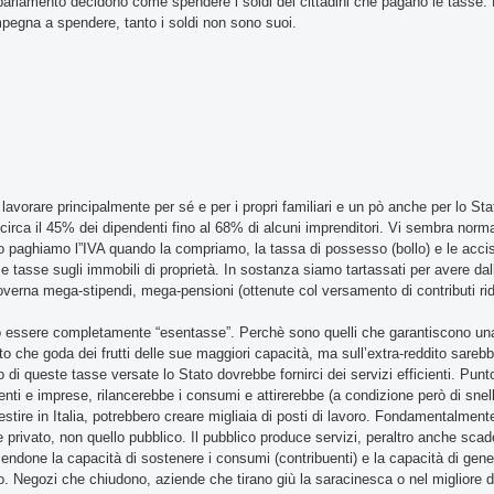
arlamento decidono come spendere i soldi dei cittadini che pagano le tasse. 
impegna a spendere, tanto i soldi non sono suoi.
avorare principalmente per sé e per i propri familiari e un pò anche per lo Sta
 circa il 45% dei dipendenti fino al 68% di alcuni imprenditori. Vi sembra norma
uto paghiamo l”IVA quando la compriamo, la tassa di possesso (bollo) e le accis
e tasse sugli immobili di proprietà. In sostanza siamo tartassati per avere da
 governa mega-stipendi, mega-pensioni (ottenute col versamento di contributi ridic
o essere completamente “esentasse”. Perchè sono quelli che garantiscono una
to che goda dei frutti delle sue maggiori capacità, ma sull’extra-reddito sarebb
 di queste tasse versate lo Stato dovrebbe fornirci dei servizi efficienti. Pun
uenti e imprese, rilancerebbe i consumi e attirerebbe (a condizione però di snell
estire in Italia, potrebbero creare migliaia di posti di lavoro. Fondamentalmen
 privato, non quello pubblico. Il pubblico produce servizi, peraltro anche scad
cendone la capacità di sostenere i consumi (contribuenti) e la capacità di gene
lasso. Negozi che chiudono, aziende che tirano giù la saracinesca o nel migliore 