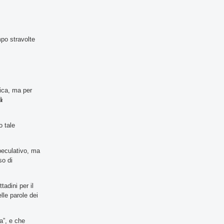
mpo stravolte
lica, ma per
à
o tale
speculativo, ma
so di
adini per il
elle parole dei
za”, e che