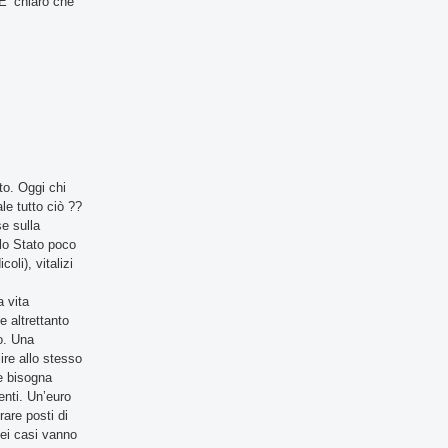
E’ chiaro che
to. Oggi chi
le tutto ciò ??
e sulla
llo Stato poco
oli), vitalizi
 vita
e altrettanto
to. Una
ire allo stesso
te bisogna
enti. Un’euro
rare posti di
dei casi vanno