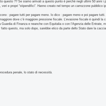
to questo ?? Se siamo arrivati a questo punto è perchè negli ultimi 50 anni i pol
zi, veri e propri “stipendifici”. Hanno creato nel tempo un carrozzone pubblico ip
dicono : pagare tutti per pagare meno. Io dico : pagare meno e poi pagare tutti
è maggiore dove c’è maggiore pressione fiscale. L’evasione fiscale è quindi la
a Guardia di Finanza e neanche con Equitalia o con l’Agenzia delle Entrate, 
fatto questo, ma solo dopo, sarebbe etico da parte dello Stato dare la caccia 
procedura penale, lo stato di necessità.