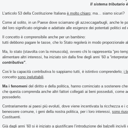
Il sistema tributario 
L’articolo 53 della Costituzione Italiana
è molto chiaro
; ma… siamo sicuri?
Come al solito, in un Paese dove sciamano gli azzeccagarbugli, anche le par
del loro significato originale e adattate alle esigenze dei potentati politici e
Il concetto è comprensibile anche per un bambino:
tutti debbono pagare le tasse, che lo Stato regolerà in modo proporzionale alle
Ma, lo stato (stavolta con la minuscola), ovvero chi lo rappresenta “pro tem
alimentare altri interessi, ha iniziato sin dalla fine degli anni ’60 a “interpreta
contributiva”
.
Cos’è la capacità contributiva lo sappiamo tutti, è istintivo comprenderlo;
i l
concetto
sono ineluttabili
.
Ma i fenomeni
del diritto e della politica, hanno cominciato a sostenere che
che questa comprenda anche altri fattori collegati ai beni posseduti, come ad
possederlo.
Contrariamente ai paesi più evoluti, dove viene incentivata la ricchezza e i
benessere comune, i geni della nostra politica, per i loro interessi,
sono riusc
Costituenti.
Già dagli anni ’60 si è iniziato a giustificare l’introduzione dei balzelli inciv